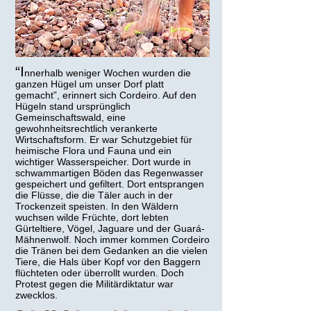
© Florian Kopp
“I
nnerhalb weniger Wochen wurden die
ganzen Hügel um unser Dorf platt
gemacht”, erinnert sich Cordeiro. Auf den
Hügeln stand ursprünglich
Gemeinschaftswald, eine
gewohnheitsrechtlich verankerte
Wirtschaftsform. Er war Schutzgebiet für
heimische Flora und Fauna und ein
wichtiger Wasserspeicher. Dort wurde in
schwammartigen Böden das Regenwasser
gespeichert und gefiltert. Dort entsprangen
die Flüsse, die die Täler auch in der
Trockenzeit speisten. In den Wäldern
wuchsen wilde Früchte, dort lebten
Gürteltiere, Vögel, Jaguare und der Guará-
Mähnenwolf. Noch immer kommen Cordeiro
die Tränen bei dem Gedanken an die vielen
Tiere, die Hals über Kopf vor den Baggern
flüchteten oder überrollt wurden. Doch
Protest gegen die Militärdiktatur war
zwecklos.