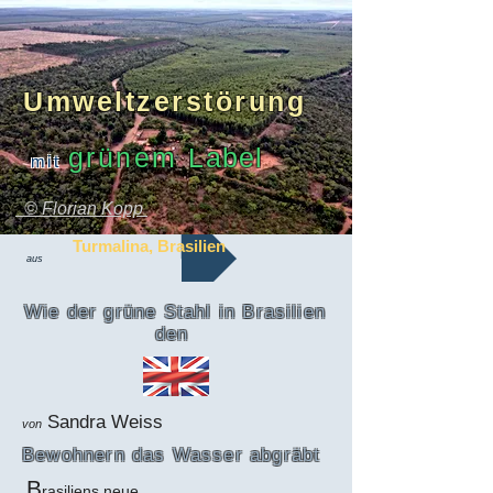
Umweltzerstörung
grünem
Label
mit
© Florian Kopp
Turmalina, Brasilien
aus
Wie der grüne Stahl in Brasilien
den
Sandra Weiss
von
Bewohnern das Wasser abgräbt
B
rasiliens neue