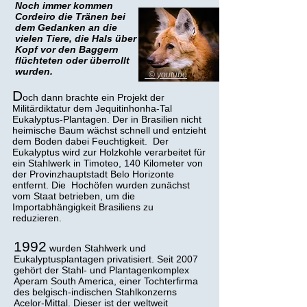
Noch immer kommen
Cordeiro die Tränen bei
dem Gedanken an die
vielen Tiere, die Hals über
Kopf vor den Baggern
flüchteten oder überrollt
wurden.
© youtube
D
och dann brachte ein Projekt der
Militärdiktatur dem Jequitinhonha-Tal
Eukalyptus-Plantagen. Der in Brasilien nicht
heimische Baum wächst schnell und entzieht
dem Boden dabei Feuchtigkeit. Der
Eukalyptus wird zur Holzkohle verarbeitet für
ein Stahlwerk in Timoteo, 140 Kilometer von
der Provinzhauptstadt Belo Horizonte
entfernt. Die Hochöfen wurden zunächst
vom Staat betrieben, um die
Importabhängigkeit Brasiliens zu
reduzieren.
1992
wurden Stahlwerk und
Eukalyptusplantagen privatisiert. Seit 2007
gehört der Stahl- und Plantagenkomplex
Aperam South America, einer Tochterfirma
des belgisch-indischen Stahlkonzerns
Acelor-Mittal. Dieser ist der weltweit