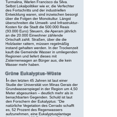
Turmalina, Warlen Francisco da Silva.
Selbst Lokalpolitiker wie er, die Verfechter
des Fortschritts und der industriellen
Entwicklung waren, sind inzwischen besorgt
über die Folgen der Monokultur. Längst
überschreiten die Umwelt- und Infrastruktur-
Kosten für die Stadt die 500.000 Reais
(93.000 Euro) Steuern, die Aperam jährlich
an die 20.000 Einwohner zählende
Ortschaft zahlt. Straßen, über die die
Holzlaster rattern, müssen regelmäßig
instand gehalten werden. In der Trockenzeit
kauft die Gemeinde Wasser in umliegenden
Regionen und liefert dieses mit
Zisternenwagen an Bürger aus, die kein
Wasser mehr haben.
Grüne Eukalyptus-Wüste
I
n den letzten 45 Jahren ist laut einer
Studie
der Universität von Minas Gerais der
Grundwasserspiegel in der Region um 4,50
Meter abgesunken – deutlich mehr als in
benachbarten Gegenden. Schuld ist laut
den Forschern der Eukalyptus: “Die
natürliche Vegetation des Cerrado schafft
es, 52 Prozent des Regenwassers
aufzunehmen, eine Eukalyptusplantage