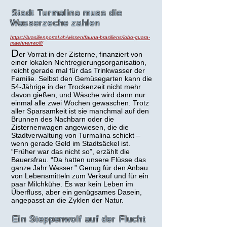
Stadt Turmalina muss die
Wasserzeche zahlen
https://brasilienportal.ch/wissen/fauna-brasiliens/lobo-guara-
maehnenwolf/
D
er Vorrat in der Zisterne, finanziert von
einer lokalen Nichtregierungsorganisation,
reicht gerade mal für das Trinkwasser der
Familie. Selbst den Gemüsegarten kann die
54-Jährige in der Trockenzeit nicht mehr
davon gießen, und Wäsche wird dann nur
einmal alle zwei Wochen gewaschen. Trotz
aller Sparsamkeit ist sie manchmal auf den
Brunnen des Nachbarn oder die
Zisternenwagen angewiesen, die die
Stadtverwaltung von Turmalina schickt –
wenn gerade Geld im Stadtsäckel ist.
“Früher war das nicht so”, erzählt die
Bauersfrau. “Da hatten unsere Flüsse das
ganze Jahr Wasser.” Genug für den Anbau
von Lebensmitteln zum Verkauf und für ein
paar Milchkühe. Es war kein Leben im
Überfluss, aber ein genügsames Dasein,
angepasst an die Zyklen der Natur.
Ein Steppenwolf auf der Flucht