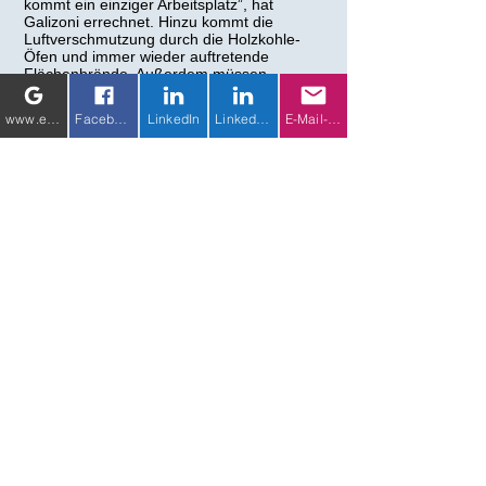
kommt ein einziger Arbeitsplatz”, hat
Galizoni errechnet. Hinzu kommt die
Luftverschmutzung durch die Holzkohle-
Öfen und immer wieder auftretende
Flächenbrände. Außerdem müssen
genmanipulierte Eukalyptus-Monokulturen
mit Kunstdünger und Pestiziden
www.eichhorn-weiss-media.com
Facebook
LinkedIn
LinkedIn 2
E-Mail-Adresse
aufgepäppelt werden, die das Grundwasser
und die Luft verschmutzen. Böden und
Biodiversität verarmen. “Hier kollidieren
Menschenrechte mit dem Profitstreben
eines transnationalen Konzerns”, sagt
Galizoni.
N
ur eigentlich nichts Neues...
Auschnitt aus einem nano/3sat
Beitrag von 2004