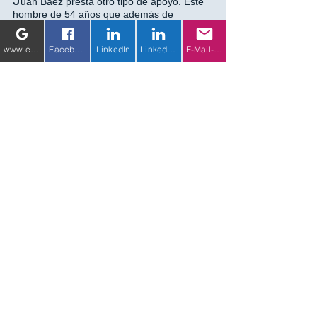
uan Báez presta otro tipo de apoyo. Este
hombre de 54 años que además de
ingeniero agrónomo es agricultor, sabe muy
bien que los indígenas necesitan tiempo.
“Tienen que entender que necesitan
www.eichhorn-weiss-media.com
Facebook
LinkedIn
LinkedIn 2
E-Mail-Adresse
cambiar sus costumbres para que tengan
alguna chance de sobrevivir” dice. En
Jaguary, comenzó con un proyecto de
reforestación. Don Anselmo y la comunidad
le tienen confianza.