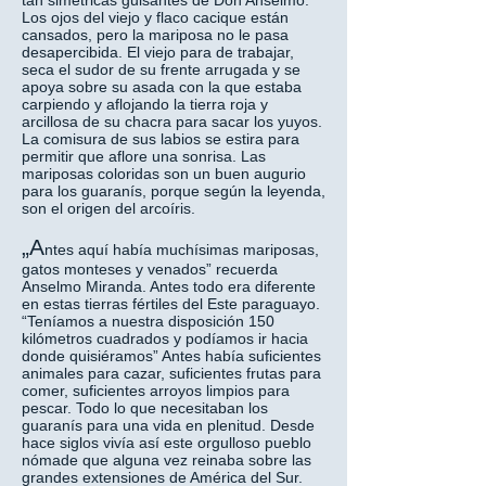
tan simétricas guisantes de Don Anselmo.
Los ojos del viejo y flaco cacique están
cansados, pero la mariposa no le pasa
desapercibida. El viejo para de trabajar,
seca el sudor de su frente arrugada y se
apoya sobre su asada con la que estaba
carpiendo y aflojando la tierra roja y
arcillosa de su chacra para sacar los yuyos.
La comisura de sus labios se estira para
permitir que aflore una sonrisa. Las
mariposas coloridas son un buen augurio
para los guaranís, porque según la leyenda,
son el origen del arcoíris.
„A
ntes aquí había muchísimas mariposas,
gatos monteses y venados” recuerda
Anselmo Miranda. Antes todo era diferente
en estas tierras fértiles del Este paraguayo.
“Teníamos a nuestra disposición 150
kilómetros cuadrados y podíamos ir hacia
donde quisiéramos” Antes había suficientes
animales para cazar, suficientes frutas para
comer, suficientes arroyos limpios para
pescar. Todo lo que necesitaban los
guaranís para una vida en plenitud. Desde
hace siglos vivía así este orgulloso pueblo
nómade que alguna vez reinaba sobre las
grandes extensiones de América del Sur.