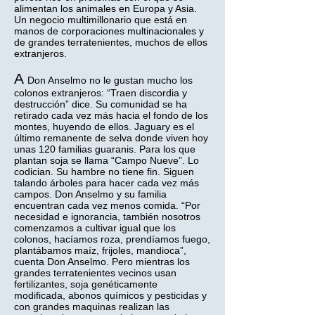
alimentan los animales en Europa y Asia.
Un negocio multimillonario que está en
manos de corporaciones multinacionales y
de grandes terratenientes, muchos de ellos
extranjeros.
A
Don Anselmo no le gustan mucho los
colonos extranjeros: “Traen discordia y
destrucción” dice. Su comunidad se ha
retirado cada vez más hacia el fondo de los
montes, huyendo de ellos. Jaguary es el
último remanente de selva donde viven hoy
unas 120 familias guaranis. Para los que
plantan soja se llama “Campo Nueve”. Lo
codician. Su hambre no tiene fin. Siguen
talando árboles para hacer cada vez más
campos. Don Anselmo y su familia
encuentran cada vez menos comida. “Por
necesidad e ignorancia, también nosotros
comenzamos a cultivar igual que los
colonos, hacíamos roza, prendíamos fuego,
plantábamos maíz, frijoles, mandioca”,
cuenta Don Anselmo. Pero mientras los
grandes terratenientes vecinos usan
fertilizantes, soja genéticamente
modificada, abonos químicos y pesticidas y
con grandes maquinas realizan las