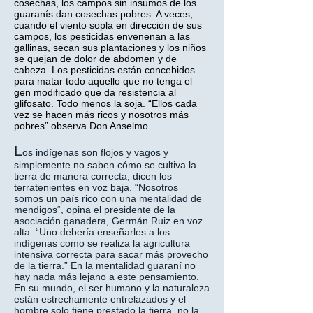
cosechas, los campos sin insumos de los
guaranís dan cosechas pobres. A veces,
cuando el viento sopla en dirección de sus
campos, los pesticidas envenenan a las
gallinas, secan sus plantaciones y los niños
se quejan de dolor de abdomen y de
cabeza. Los pesticidas están concebidos
para matar todo aquello que no tenga el
gen modificado que da resistencia al
glifosato. Todo menos la soja. “Ellos cada
vez se hacen más ricos y nosotros más
pobres” observa Don Anselmo.
L
os indígenas son flojos y vagos y
simplemente no saben cómo se cultiva la
tierra de manera correcta, dicen los
terratenientes en voz baja. “Nosotros
somos un país rico con una mentalidad de
mendigos“, opina el presidente de la
asociación ganadera, Germán Ruiz en voz
alta. “Uno debería enseñarles a los
indígenas como se realiza la agricultura
intensiva correcta para sacar más provecho
de la tierra.” En la mentalidad guaraní no
hay nada más lejano a este pensamiento.
En su mundo, el ser humano y la naturaleza
están estrechamente entrelazados y el
hombre solo tiene prestado la tierra, no la