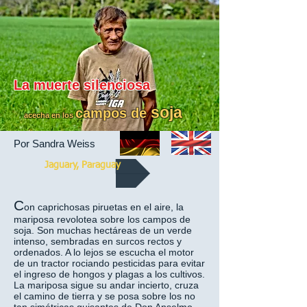
La muerte silenciosa
soja
campos de
acecha en los
Por
Sandra Weiss
Jaguary, Paraguay
C
on caprichosas piruetas en el aire, la
mariposa revolotea sobre los campos de
soja. Son muchas hectáreas de un verde
intenso, sembradas en surcos rectos y
ordenados. A lo lejos se escucha el motor
de un tractor rociando pesticidas para evitar
el ingreso de hongos y plagas a los cultivos.
La mariposa sigue su andar incierto, cruza
el camino de tierra y se posa sobre los no