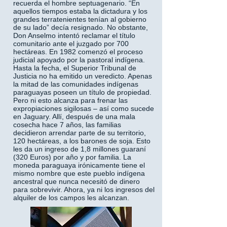
recuerda el hombre septuagenario. “En
aquellos tiempos estaba la dictadura y los
grandes terratenientes tenían al gobierno
de su lado” decía resignado. No obstante,
Don Anselmo intentó reclamar el título
comunitario ante el juzgado por 700
hectáreas. En 1982 comenzó el proceso
judicial apoyado por la pastoral indígena.
Hasta la fecha, el Superior Tribunal de
Justicia no ha emitido un veredicto. Apenas
la mitad de las comunidades indígenas
paraguayas poseen un título de propiedad.
Pero ni esto alcanza para frenar las
expropiaciones sigilosas – así como sucede
en Jaguary. Allí, después de una mala
cosecha hace 7 años, las familias
decidieron arrendar parte de su territorio,
120 hectáreas, a los barones de soja. Esto
les da un ingreso de 1,8 millones guaraní
(320 Euros) por año y por familia. La
moneda paraguaya irónicamente tiene el
mismo nombre que este pueblo indígena
ancestral que nunca necesitó de dinero
para sobrevivir. Ahora, ya ni los ingresos del
alquiler de los campos les alcanzan.