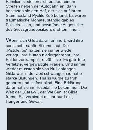
Familien siedelten sich erst auf einem
Streifen neben der Autobahn an, dann
besetzten sie den Hof, der sich auf ihrem
Stammesland Pyelito Kué befand. Es waren
traumatische Monate, ständig gab es
Polizeirazzien, und bewaffnete Angestellte
des Grossgrundbesitzers drohten ihnen.
W
enn sich Gilda daran erinnert, wird ihre
sonst sehr sanfte Stimme laut. Die
„Pistoleiros“ hätten sie immer wieder
verjagt, ihre Hütten niedergebrannt, ihre
Felder zertrampelt, erzählt sie. Es gab Tote,
Verletzte, vergewaltigte Frauen. Und immer
wieder mussten sie von Null anfangen.
Gilda war in der Zeit schwanger, sie hatte
starke Blutungen. Thallis wurde zu früh
geboren und ist fast blind. Eine Erklärung
dafür hat sie im Hospital nie bekommen. Die
Welt der „Cara-y“, der Weißen ist Gilda
fremd. Sie verbindet mit ihr nur Leid,
Hunger und Gewalt.