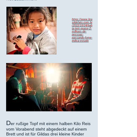
https://www.bra
sildefato.com.br
/2022/10/24/bah
ia-tem-quase-2-
milhoes-de-
pessoas-
passando-fome-
indica-estudo
D
er rußige Topf mit einem halben Kilo Reis
vom Vorabend steht abgedeckt auf einem
Brett und ist für Gildas drei kleine Kinder