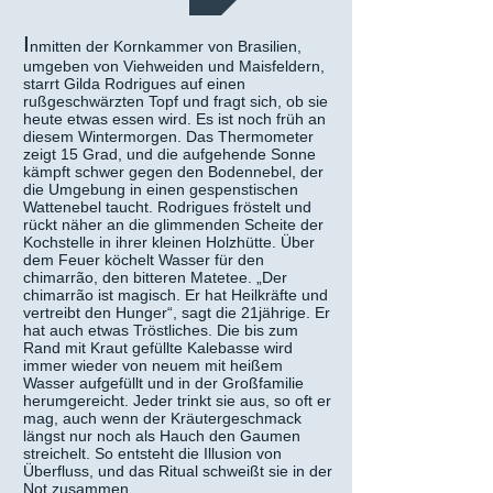
I
nmitten der Kornkammer von Brasilien,
umgeben von Viehweiden und Maisfeldern,
starrt Gilda Rodrigues auf einen
rußgeschwärzten Topf und fragt sich, ob sie
heute etwas essen wird. Es ist noch früh an
diesem Wintermorgen. Das Thermometer
zeigt 15 Grad, und die aufgehende Sonne
kämpft schwer gegen den Bodennebel, der
die Umgebung in einen gespenstischen
Wattenebel taucht. Rodrigues fröstelt und
rückt näher an die glimmenden Scheite der
Kochstelle in ihrer kleinen Holzhütte. Über
dem Feuer köchelt Wasser für den
chimarrão, den bitteren Matetee. „Der
chimarrão ist magisch. Er hat Heilkräfte und
vertreibt den Hunger“, sagt die 21jährige. Er
hat auch etwas Tröstliches. Die bis zum
Rand mit Kraut gefüllte Kalebasse wird
immer wieder von neuem mit heißem
Wasser aufgefüllt und in der Großfamilie
herumgereicht. Jeder trinkt sie aus, so oft er
mag, auch wenn der Kräutergeschmack
längst nur noch als Hauch den Gaumen
streichelt. So entsteht die Illusion von
Überfluss, und das Ritual schweißt sie in der
Not zusammen.