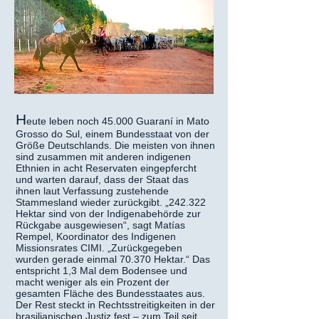
H
eute leben noch 45.000 Guaraní in Mato
Grosso do Sul, einem Bundesstaat von der
Größe Deutschlands. Die meisten von ihnen
sind zusammen mit anderen indigenen
Ethnien in acht Reservaten eingepfercht
und warten darauf, dass der Staat das
ihnen laut Verfassung zustehende
Stammesland wieder zurückgibt. „242.322
Hektar sind von der Indigenabehörde zur
Rückgabe ausgewiesen“, sagt Matías
Rempel, Koordinator des Indigenen
Missionsrates CIMI. „Zurückgegeben
wurden gerade einmal 70.370 Hektar.“ Das
entspricht 1,3 Mal dem Bodensee und
macht weniger als ein Prozent der
gesamten Fläche des Bundesstaates aus.
Der Rest steckt in Rechtsstreitigkeiten in der
brasilianischen Justiz fest – zum Teil seit