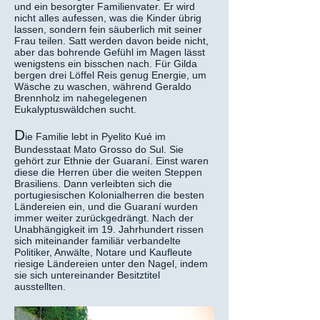
und ein besorgter Familienvater. Er wird
nicht alles aufessen, was die Kinder übrig
lassen, sondern fein säuberlich mit seiner
Frau teilen. Satt werden davon beide nicht,
aber das bohrende Gefühl im Magen lässt
wenigstens ein bisschen nach. Für Gilda
bergen drei Löffel Reis genug Energie, um
Wäsche zu waschen, während Geraldo
Brennholz im nahegelegenen
Eukalyptuswäldchen sucht.
D
ie Familie lebt in Pyelito Kué im
Bundesstaat Mato Grosso do Sul. Sie
gehört zur Ethnie der Guaraní. Einst waren
diese die Herren über die weiten Steppen
Brasiliens. Dann verleibten sich die
portugiesischen Kolonialherren die besten
Ländereien ein, und die Guaraní wurden
immer weiter zurückgedrängt. Nach der
Unabhängigkeit im 19. Jahrhundert rissen
sich miteinander familiär verbandelte
Politiker, Anwälte, Notare und Kaufleute
riesige Ländereien unter den Nagel, indem
sie sich untereinander Besitztitel
ausstellten.