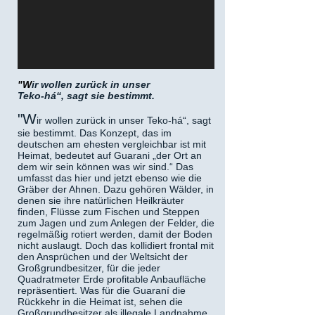
"W
ir wollen zurück in unser
Teko-há“, sagt sie bestimmt.
"W
ir wollen zurück in unser Teko-há“, sagt
sie bestimmt. Das Konzept, das im
deutschen am ehesten vergleichbar ist mit
Heimat, bedeutet auf Guarani „der Ort an
dem wir sein können was wir sind.“ Das
umfasst das hier und jetzt ebenso wie die
Gräber der Ahnen. Dazu gehören Wälder, in
denen sie ihre natürlichen Heilkräuter
finden, Flüsse zum Fischen und Steppen
zum Jagen und zum Anlegen der Felder, die
regelmäßig rotiert werden, damit der Boden
nicht auslaugt. Doch das kollidiert frontal mit
den Ansprüchen und der Weltsicht der
Großgrundbesitzer, für die jeder
Quadratmeter Erde profitable Anbaufläche
repräsentiert. Was für die Guaraní die
Rückkehr in die Heimat ist, sehen die
Großgrundbesitzer als illegale Landnahme