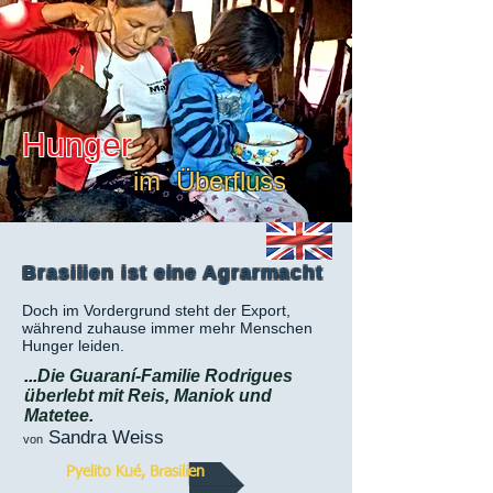
Hunger
im Überfluss
Brasilien ist eine Agrarmacht
Doch im Vordergrund steht der Export,
während zuhause immer mehr Menschen
Hunger leiden.
...
Die Guaraní-Familie Rodrigues
überlebt mit Reis, Maniok und
Matetee.
Sandra Weiss
von
Pyelito Kué, Brasilien