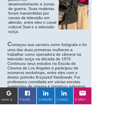
desenvolvimento e zonas
de guerra. Suas matérias
foram transmitidas por
canais de televisão em
alemão, entre eles o canal
cultural 3sat e a televisão
suíça.
C
omeçou sua carreira como fotógrafa e foi
uma das duas primeiras mulheres a
trabalhar como operadora de câmera na
televisão suíça na década de 1970.
Continuou seus estudos na Escola de
Cinema de Los Angeles e participou de
inúmeros workshops, entre eles com o
diretor polonês Krzysztof Kieślowski. Foi
professora convidada em várias escolas
superiores de cinema e ministrou palestras
regularmente em universidades alemãs,
onde exibia seus documentários.
www.eichhorn-weiss-media.com
Facebook
LinkedIn
LinkedIn 2
E-Mail-Adresse
S
em apoio financeiro, ela escreveu, filmou
e editou cerca de 20 documentários sobre
temas que lhe interessavam pessoalmente.
Repetidamente, sua atenção se concentra