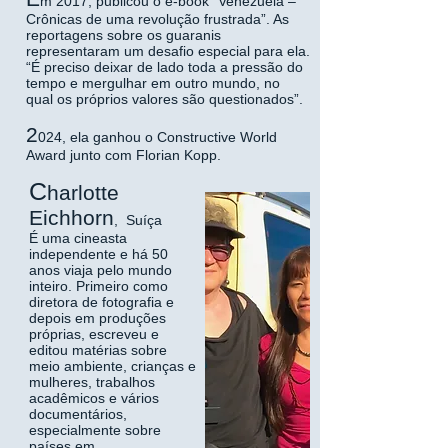
m 2017, publicou o e-book “Venezuela –
Crônicas de uma revolução frustrada”. As
reportagens sobre os guaranis
representaram um desafio especial para ela.
“É preciso deixar de lado toda a pressão do
tempo e mergulhar em outro mundo, no
qual os próprios valores são questionados”.
2
024, ela ganhou o Constructive World
Award junto com Florian Kopp.
C
harlotte
Eichhorn
, Suíça
É uma cineasta
independente e há 50
anos viaja pelo mundo
inteiro. Primeiro como
diretora de fotografia e
depois em produções
próprias, escreveu e
editou matérias sobre
meio ambiente, crianças e
mulheres, trabalhos
acadêmicos e vários
documentários,
especialmente sobre
países em