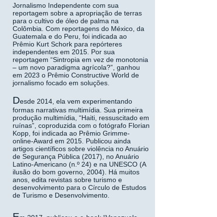
Jornalismo Independente com sua
reportagem sobre a apropriação de terras
para o cultivo de óleo de palma na
Colômbia. Com reportagens do México, da
Guatemala e do Peru, foi indicada ao
Prêmio Kurt Schork para repórteres
independentes em 2015. Por sua
reportagem “Sintropia em vez de monotonia
– um novo paradigma agrícola?”, ganhou
em 2023 o Prêmio Constructive World de
jornalismo focado em soluções.
D
esde 2014, ela vem experimentando
formas narrativas multimídia. Sua primeira
produção multimídia, “Haiti, ressuscitado em
ruínas”, coproduzida com o fotógrafo Florian
Kopp, foi indicada ao Prêmio Grimme-
online-Award em 2015. Publicou ainda
artigos científicos sobre violência no Anuário
de Segurança Pública (2017), no Anuário
Latino-Americano (n.º 24) e na UNESCO (A
ilusão do bom governo, 2004). Há muitos
anos, edita revistas sobre turismo e
desenvolvimento para o Círculo de Estudos
de Turismo e Desenvolvimento.
E